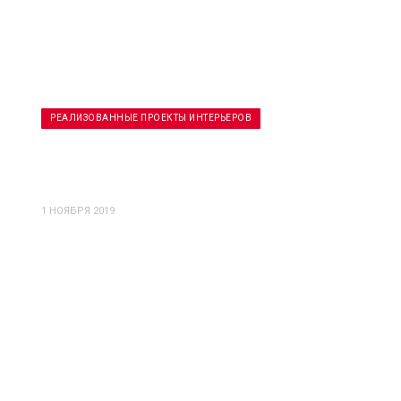
РЕАЛИЗОВАННЫЕ ПРОЕКТЫ ИНТЕРЬЕРОВ
Реализация проекта Кафе ХУМА
Хабаровск
1 НОЯБРЯ 2019